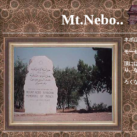
Mt.Nebo..
ネボ
モー
頂に
り、
ろく