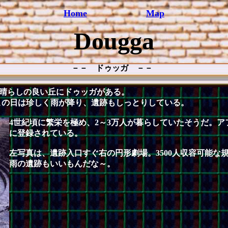
Home
Map
Dougga
－－ ドゥッガ －－
の見晴らしの良い丘にドゥッガがある。
この日は珍しく雨が降り、遺跡もしっとりしている。
4世紀頃に繁栄を極め、2～3万人が暮らしていたそうだ。
に登録されている。
左写真は、遺跡入口すぐ右の円形劇場。3500人収容可能な
雨の遺跡もいいもんだな～。