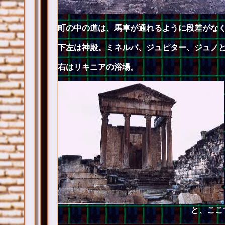
町の中の道は、馬車が通れるように段差がな
下左は神殿。ミネルバ、ジュピター、ジュノ
右はリキニアの浴場。
と、ここ